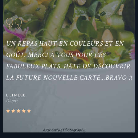
UN REPAS HAUT EN COULEURS ET EN
GOÛT. MERCI À TOUS POUR CES
FABULEUX PLATS. HÂTE DE DÉCOUVRIR
LA FUTURE NOUVELLE CARTE...BRAVO !!
LILI MEGE
Client




