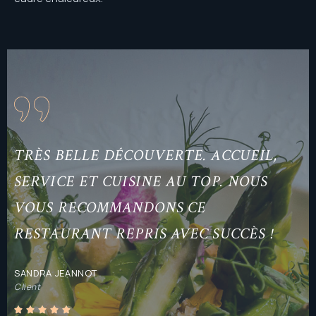
TRÈS BELLE DÉCOUVERTE. ACCUEIL,
SERVICE ET CUISINE AU TOP. NOUS
VOUS RECOMMANDONS CE
RESTAURANT REPRIS AVEC SUCCÈS !
SANDRA JEANNOT
Client




